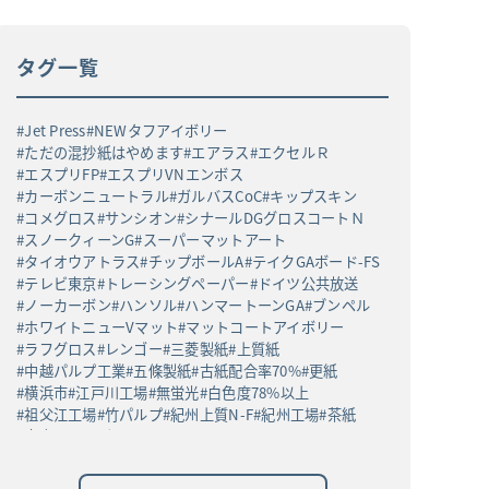
タグ一覧
Jet Press
NEWタフアイボリー
ただの混抄紙はやめます
エアラス
エクセルＲ
エスプリFP
エスプリVNエンボス
カーボンニュートラル
ガルバスCoC
キップスキン
コメグロス
サンシオン
シナールDGグロスコートＮ
スノークィーンG
スーパーマットアート
タイオウアトラス
チップボールA
テイクGAボード-FS
テレビ東京
トレーシングペーパー
ドイツ公共放送
ノーカーボン
ハンソル
ハンマートーンGA
ブンペル
ホワイトニューVマット
マットコートアイボリー
ラフグロス
レンゴー
三菱製紙
上質紙
中越パルプ工業
五條製紙
古紙配合率70%
更紙
横浜市
江戸川工場
無蛍光
白色度78%以上
祖父江工場
竹パルプ
紀州上質N-F
紀州工場
茶紙
高白ラフバガス