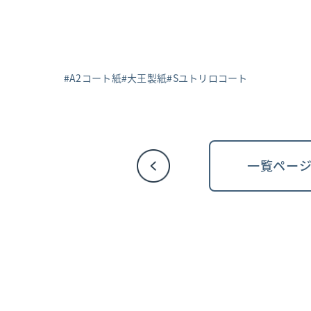
A2コート紙
大王製紙
Sユトリロコート
一覧ペー
投
稿
ナ
ビ
ゲ
ー
シ
ョ
ン