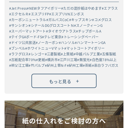
Jet Press
NEWタフアイボリー
ただの混抄紙はやめます
エアラス
エクセルＲ
エスプリFP
エスプリVNエンボス
カーボンニュートラル
ガルバスCoC
キップスキン
コメグロス
サンシオン
シナールDGグロスコートＮ
スノークィーンG
スーパーマットアート
タイオウアトラス
チップボールA
テイクGAボード-FS
テレビ東京
トレーシングペーパー
ドイツ公共放送
ノーカーボン
ハンソル
ハンマートーンGA
ブンペル
ホワイトニューVマット
マットコートアイボリー
ラフグロス
レンゴー
三菱製紙
上質紙
中越パルプ工業
五條製紙
古紙配合率70%
更紙
横浜市
江戸川工場
無蛍光
白色度78%以上
祖父江工場
竹パルプ
紀州上質N-F
紀州工場
茶紙
高白ラフバガス
+
もっと見る