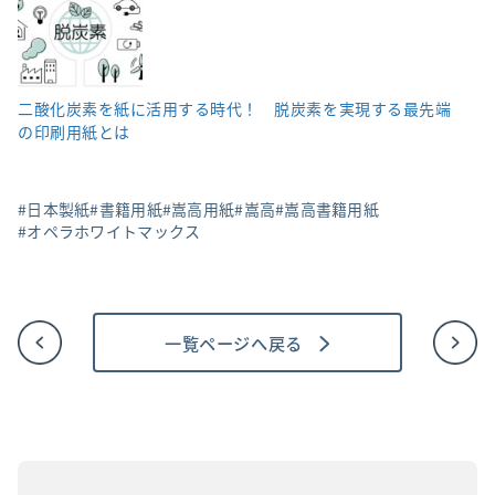
二酸化炭素を紙に活用する時代！ 脱炭素を実現する最先端
の印刷用紙とは
日本製紙
書籍用紙
嵩高用紙
嵩高
嵩高書籍用紙
オペラホワイトマックス
一覧ページへ戻る
投
稿
ナ
ビ
ゲ
ー
シ
ョ