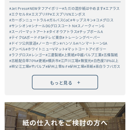
Jet Press
NEWタフアイボリー
ただの混抄紙はやめます
エアラス
エクセルＲ
エスプリFP
エスプリVNエンボス
カーボンニュートラル
ガルバスCoC
キップスキン
コメグロス
サンシオン
シナールDGグロスコートＮ
スノークィーンG
スーパーマットアート
タイオウアトラス
チップボールA
テイクGAボード-FS
テレビ東京
トレーシングペーパー
ドイツ公共放送
ノーカーボン
ハンソル
ハンマートーンGA
ブンペル
ホワイトニューVマット
マットコートアイボリー
ラフグロス
レンゴー
三菱製紙
上質紙
中越パルプ工業
五條製紙
古紙配合率70%
更紙
横浜市
江戸川工場
無蛍光
白色度78%以上
祖父江工場
竹パルプ
紀州上質N-F
紀州工場
茶紙
高白ラフバガス
+
もっと見る