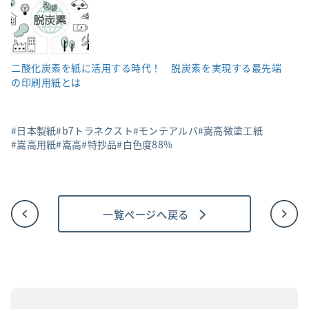
二酸化炭素を紙に活用する時代！ 脱炭素を実現する最先端
の印刷用紙とは
日本製紙
b7トラネクスト
モンテアルバ
嵩高微塗工紙
嵩高用紙
嵩高
特抄品
白色度88%
一覧ページへ戻る
投
稿
ナ
ビ
ゲ
ー
シ
ョ