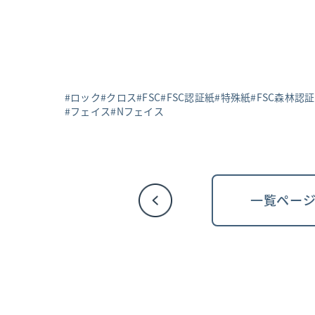
ロック
クロス
FSC
FSC認証紙
特殊紙
FSC森林認
フェイス
Nフェイス
一覧ペー
投
稿
ナ
ビ
ゲ
ー
シ
ョ
ン