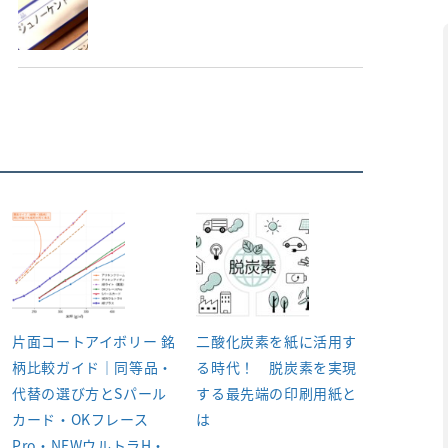
片面コートアイボリー 銘
二酸化炭素を紙に活用す
柄比較ガイド｜同等品・
る時代！ 脱炭素を実現
代替の選び方とSパール
する最先端の印刷用紙と
カード・OKフレース
は
Pro・NEWウルトラH・