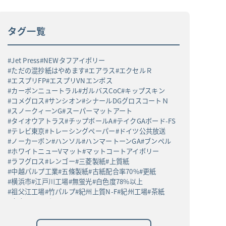
タグ一覧
Jet Press
NEWタフアイボリー
ただの混抄紙はやめます
エアラス
エクセルＲ
エスプリFP
エスプリVNエンボス
カーボンニュートラル
ガルバスCoC
キップスキン
コメグロス
サンシオン
シナールDGグロスコートＮ
スノークィーンG
スーパーマットアート
タイオウアトラス
チップボールA
テイクGAボード-FS
テレビ東京
トレーシングペーパー
ドイツ公共放送
ノーカーボン
ハンソル
ハンマートーンGA
ブンペル
ホワイトニューVマット
マットコートアイボリー
ラフグロス
レンゴー
三菱製紙
上質紙
中越パルプ工業
五條製紙
古紙配合率70%
更紙
横浜市
江戸川工場
無蛍光
白色度78%以上
祖父江工場
竹パルプ
紀州上質N-F
紀州工場
茶紙
高白ラフバガス