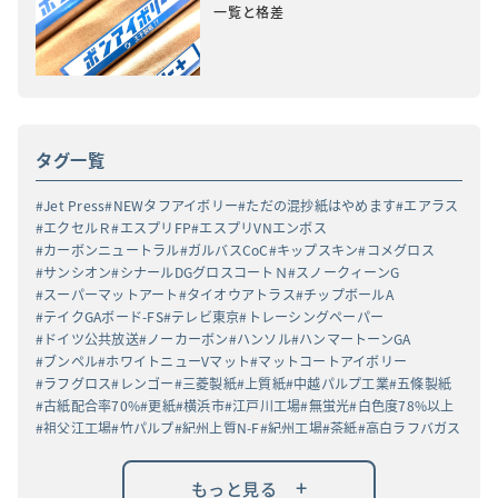
一覧と格差
タグ一覧
Jet Press
NEWタフアイボリー
ただの混抄紙はやめます
エアラス
エクセルＲ
エスプリFP
エスプリVNエンボス
カーボンニュートラル
ガルバスCoC
キップスキン
コメグロス
サンシオン
シナールDGグロスコートＮ
スノークィーンG
スーパーマットアート
タイオウアトラス
チップボールA
テイクGAボード-FS
テレビ東京
トレーシングペーパー
ドイツ公共放送
ノーカーボン
ハンソル
ハンマートーンGA
ブンペル
ホワイトニューVマット
マットコートアイボリー
ラフグロス
レンゴー
三菱製紙
上質紙
中越パルプ工業
五條製紙
古紙配合率70%
更紙
横浜市
江戸川工場
無蛍光
白色度78%以上
祖父江工場
竹パルプ
紀州上質N-F
紀州工場
茶紙
高白ラフバガス
+
もっと見る