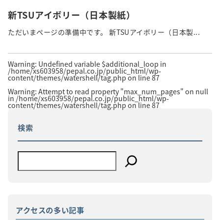
新TSUアイボリー（日本製紙）
ただいまページの準備中です。 新TSUアイボリー（日本製...
Warning
: Undefined variable $additional_loop in
/home/xs603958/pepal.co.jp/public_html/wp-
content/themes/watershell/tag.php
on line
87
Warning
: Attempt to read property "max_num_pages" on null
in
/home/xs603958/pepal.co.jp/public_html/wp-
content/themes/watershell/tag.php
on line
87
検索
アクセスの多い記事