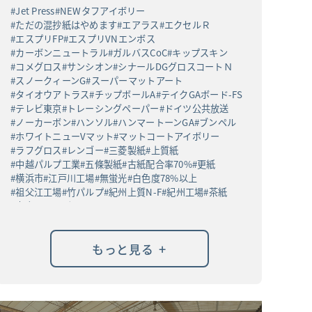
Jet Press
NEWタフアイボリー
ただの混抄紙はやめます
エアラス
エクセルＲ
エスプリFP
エスプリVNエンボス
カーボンニュートラル
ガルバスCoC
キップスキン
コメグロス
サンシオン
シナールDGグロスコートＮ
スノークィーンG
スーパーマットアート
タイオウアトラス
チップボールA
テイクGAボード-FS
テレビ東京
トレーシングペーパー
ドイツ公共放送
ノーカーボン
ハンソル
ハンマートーンGA
ブンペル
ホワイトニューVマット
マットコートアイボリー
ラフグロス
レンゴー
三菱製紙
上質紙
中越パルプ工業
五條製紙
古紙配合率70%
更紙
横浜市
江戸川工場
無蛍光
白色度78%以上
祖父江工場
竹パルプ
紀州上質N-F
紀州工場
茶紙
高白ラフバガス
+
もっと見る