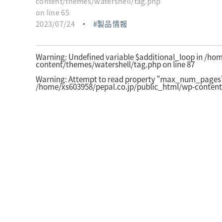
content/themes/watershell/tag.php
on line
65
2023/07/24
・
製品情報
Warning
: Undefined variable $additional_loop in
/hom
content/themes/watershell/tag.php
on line
87
Warning
: Attempt to read property "max_num_pages" 
/home/xs603958/pepal.co.jp/public_html/wp-content