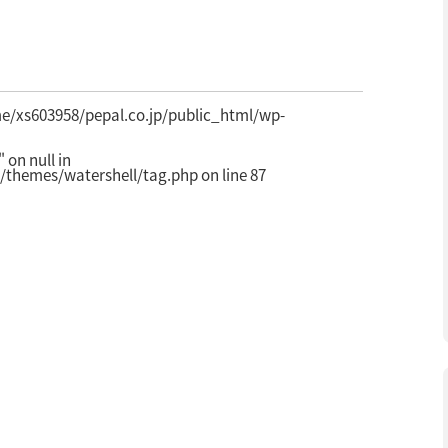
e/xs603958/pepal.co.jp/public_html/wp-
on null in
/themes/watershell/tag.php
on line
87