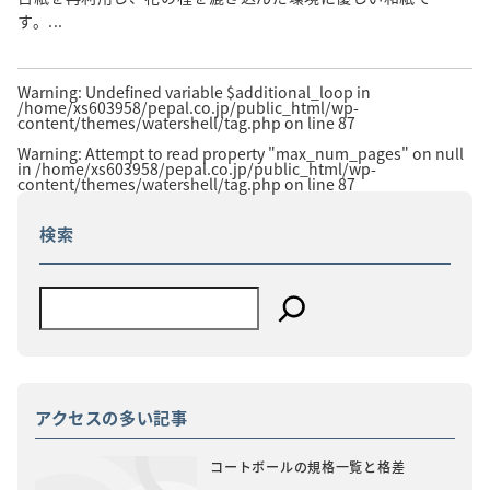
す。...
Warning
: Undefined variable $additional_loop in
/home/xs603958/pepal.co.jp/public_html/wp-
content/themes/watershell/tag.php
on line
87
Warning
: Attempt to read property "max_num_pages" on null
in
/home/xs603958/pepal.co.jp/public_html/wp-
content/themes/watershell/tag.php
on line
87
検索
アクセスの多い記事
コートボールの規格一覧と格差