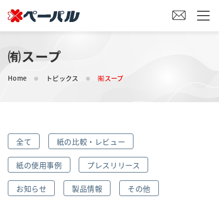
㈲スープ
HOME
Home
トピックス
㈲スープ
初めての方へ
紙の仕入れをご検討の方へ
全て
紙の比較・レビュー
オリジナル素材製造をご検討の方へ
紙の使用事例
プレスリリース
会社案内
お知らせ
製品情報
その他
事業内容