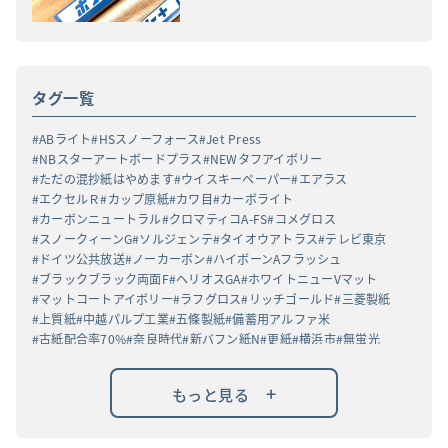
タグ一覧
ABライト
HSスノーフォース
Jet Press
NBスターアートボードプラス
NEWタフアイボリー
ただの混抄紙はやめます
ウイスキーペーパー
エアラス
エクセルＲ
カップ原紙
カワ目
カーボライト
カーボンニュートラル
クロマティコA-FS
コメグロス
スノークィーンG
ソルジェンテ
タイオウアトラス
テレビ東京
ドイツ公共放送
ノーカーボン
ハイボーンAフラッシュ
ブラックブラック両面F
ヘリオスGA
ホワイトニューVマット
マットコートアイボリー
ラフグロス
リッチゴールド
三菱製紙
上質紙
中越パルプ工業
五條製紙
備蓄用アルファ米
古紙配合率70%
奈良時代
新バフン紙N
更紙
横浜市
無蛍光
燈花会
祖父江工場
竹パルプ
紀州上質N-F
茶紙
黒丸α
+
もっと見る