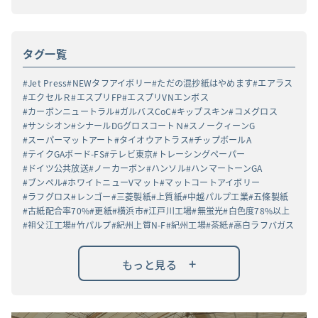
タグ一覧
Jet Press
NEWタフアイボリー
ただの混抄紙はやめます
エアラス
エクセルＲ
エスプリFP
エスプリVNエンボス
カーボンニュートラル
ガルバスCoC
キップスキン
コメグロス
サンシオン
シナールDGグロスコートＮ
スノークィーンG
スーパーマットアート
タイオウアトラス
チップボールA
テイクGAボード-FS
テレビ東京
トレーシングペーパー
ドイツ公共放送
ノーカーボン
ハンソル
ハンマートーンGA
ブンペル
ホワイトニューVマット
マットコートアイボリー
ラフグロス
レンゴー
三菱製紙
上質紙
中越パルプ工業
五條製紙
古紙配合率70%
更紙
横浜市
江戸川工場
無蛍光
白色度78%以上
祖父江工場
竹パルプ
紀州上質N-F
紀州工場
茶紙
高白ラフバガス
+
もっと見る