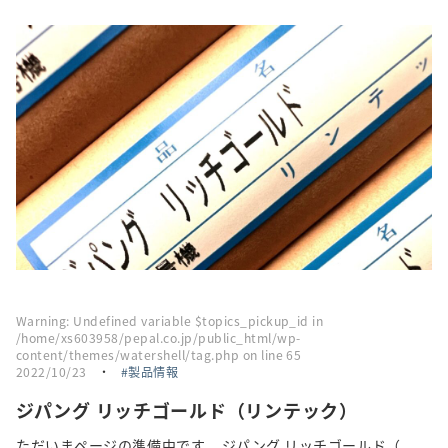
採用情報
トピックス
お問い合わせ・エントリー
SNSアカウント
Warning
: Undefined variable $topics_pickup_id in
/home/xs603958/pepal.co.jp/public_html/wp-
content/themes/watershell/tag.php
on line
65
2022/10/23
・
製品情報
ジパング リッチゴールド（リンテック）
ただいまページの準備中です。 ジパング リッチゴールド（...