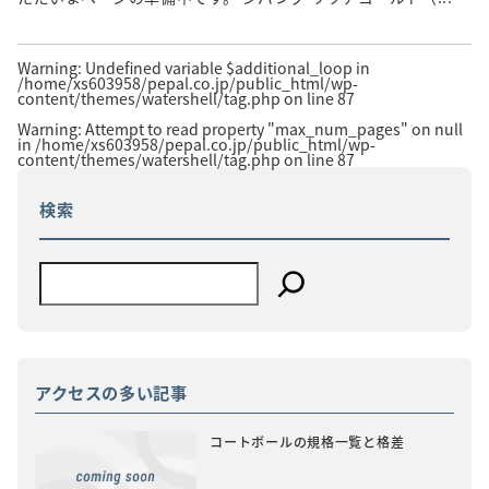
Warning
: Undefined variable $additional_loop in
/home/xs603958/pepal.co.jp/public_html/wp-
content/themes/watershell/tag.php
on line
87
Warning
: Attempt to read property "max_num_pages" on null
in
/home/xs603958/pepal.co.jp/public_html/wp-
content/themes/watershell/tag.php
on line
87
検索
アクセスの多い記事
コートボールの規格一覧と格差