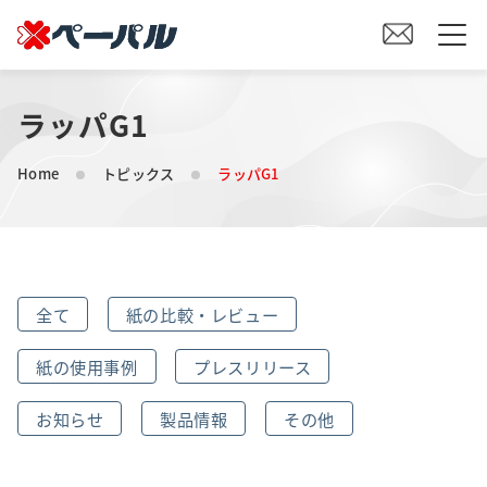
ラッパG1
HOME
Home
トピックス
ラッパG1
初めての方へ
紙の仕入れをご検討の方へ
全て
紙の比較・レビュー
オリジナル素材製造をご検討の方へ
紙の使用事例
プレスリリース
会社案内
お知らせ
製品情報
その他
事業内容