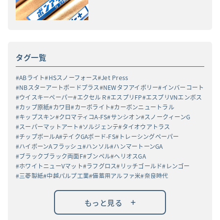
タグ一覧
ABライト
HSスノーフォース
Jet Press
NBスターアートボードプラス
NEWタフアイボリー
インバーコート
ウイスキーペーパー
エクセルＲ
エスプリFP
エスプリVNエンボス
カップ原紙
カワ目
カーボライト
カーボンニュートラル
キップスキン
クロマティコA-FS
サンシオン
スノークィーンG
スーパーマットアート
ソルジェンテ
タイオウアトラス
チップボールA
テイクGAボード-FS
トレーシングペーパー
ハイボーンAフラッシュ
ハンソル
ハンマートーンGA
ブラックブラック両面F
ブンペル
ヘリオスGA
ホワイトニューVマット
ラフグロス
リッチゴールド
レンゴー
三菱製紙
中越パルプ工業
備蓄用アルファ米
奈良時代
新バフン紙N
無蛍光
燈花会
白色度78%以上
高白ラフバガス
高級高白ケント紙
黒丸α
+
もっと見る