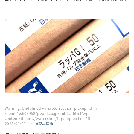
Warning
: Undefined variable $topics_pickup_id in
/home/xs603958/pepal.co.jp/public_html/wp-
content/themes/watershell/tag.php
on line
65
2023/01/21
・
製品情報