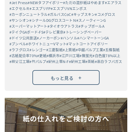
Jet Press
NEWタフアイボリー
ただの混抄紙はやめます
エアラス
エクセルＲ
エスプリFP
エスプリVNエンボス
カーボンニュートラル
ガルバスCoC
キップスキン
コメグロス
サンシオン
シナールDGグロスコートＮ
スノークィーンG
スーパーマットアート
タイオウアトラス
チップボールA
テイクGAボード-FS
テレビ東京
トレーシングペーパー
ドイツ公共放送
ノーカーボン
ハンソル
ハンマートーンGA
ブンペル
ホワイトニューVマット
マットコートアイボリー
ラフグロス
レンゴー
三菱製紙
上質紙
中越パルプ工業
五條製紙
古紙配合率70%
更紙
横浜市
江戸川工場
無蛍光
白色度78%以上
祖父江工場
竹パルプ
紀州上質N-F
紀州工場
茶紙
高白ラフバガス
+
もっと見る