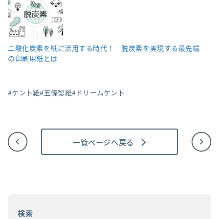
二酸化炭素を紙に活用する時代！ 脱炭素を実現する最先端
の印刷用紙とは
ケント紙
五條製紙
ドリームケント
一覧ページへ戻る
投
稿
ナ
ビ
ゲ
ー
シ
ョ
検索
ン