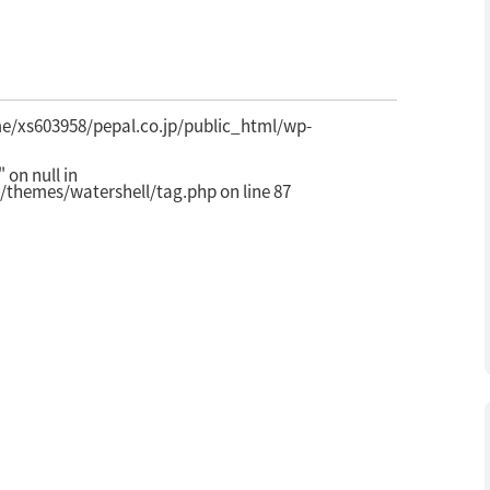
e/xs603958/pepal.co.jp/public_html/wp-
on null in
/themes/watershell/tag.php
on line
87