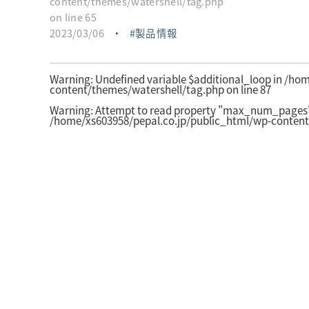
content/themes/watershell/tag.php
on line
65
2023/03/06
・
製品情報
Warning
: Undefined variable $additional_loop in
/hom
content/themes/watershell/tag.php
on line
87
Warning
: Attempt to read property "max_num_pages" 
/home/xs603958/pepal.co.jp/public_html/wp-content