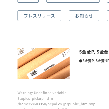
プレスリリース
お知らせ
S金菱P, S
●S金菱P, S金菱
Warning
: Undefined variable
$topics_pickup_id in
/home/xs603958/pepal.co.jp/public_html/wp-