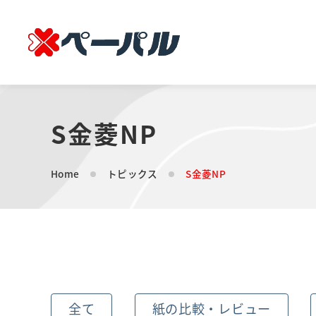
S金菱NP
Home
トピックス
S金菱NP
全て
紙の比較・レビュー