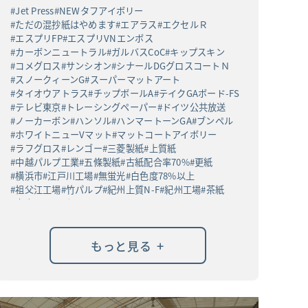
Jet Press
NEWタフアイボリー
ただの混抄紙はやめます
エアラス
エクセルＲ
エスプリFP
エスプリVNエンボス
カーボンニュートラル
ガルバスCoC
キップスキン
コメグロス
サンシオン
シナールDGグロスコートＮ
スノークィーンG
スーパーマットアート
タイオウアトラス
チップボールA
テイクGAボード-FS
テレビ東京
トレーシングペーパー
ドイツ公共放送
ノーカーボン
ハンソル
ハンマートーンGA
ブンペル
ホワイトニューVマット
マットコートアイボリー
ラフグロス
レンゴー
三菱製紙
上質紙
中越パルプ工業
五條製紙
古紙配合率70%
更紙
横浜市
江戸川工場
無蛍光
白色度78%以上
祖父江工場
竹パルプ
紀州上質N-F
紀州工場
茶紙
高白ラフバガス
+
もっと見る