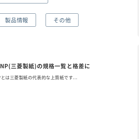
製品情報
その他
金菱NP(三菱製紙)の規格一覧と格差に
NPとは三菱製紙の代表的な上質紙です...