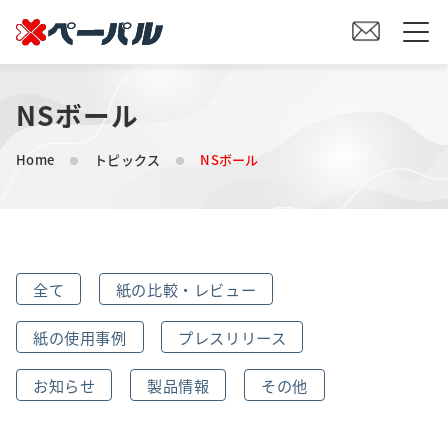
NSボール
HOME
Home
トピックス
NSボール
初めての方へ
紙の仕入れをご検討の方へ
全て
紙の比較・レビュー
オリジナル素材製造をご検討の方へ
紙の使用事例
プレスリリース
会社案内
お知らせ
製品情報
その他
事業内容