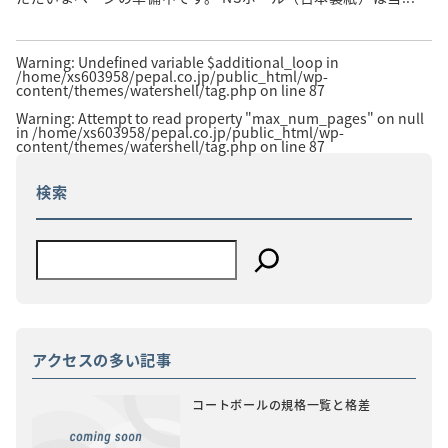
Warning
: Undefined variable $additional_loop in
/home/xs603958/pepal.co.jp/public_html/wp-
content/themes/watershell/tag.php
on line
87
Warning
: Attempt to read property "max_num_pages" on null
in
/home/xs603958/pepal.co.jp/public_html/wp-
content/themes/watershell/tag.php
on line
87
検索
アクセスの多い記事
コートボールの規格一覧と格差