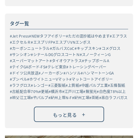
タグ一覧
Jet Press
NEWタフアイボリー
ただの混抄紙はやめます
エアラス
エクセルＲ
エスプリFP
エスプリVNエンボス
カーボンニュートラル
ガルバスCoC
キップスキン
コメグロス
サンシオン
シナールDGグロスコートＮ
スノークィーンG
スーパーマットアート
タイオウアトラス
チップボールA
テイクGAボード-FS
テレビ東京
トレーシングペーパー
ドイツ公共放送
ノーカーボン
ハンソル
ハンマートーンGA
ブンペル
ホワイトニューVマット
マットコートアイボリー
ラフグロス
レンゴー
三菱製紙
上質紙
中越パルプ工業
五條製紙
古紙配合率70%
更紙
横浜市
江戸川工場
無蛍光
白色度78%以上
祖父江工場
竹パルプ
紀州上質N-F
紀州工場
茶紙
高白ラフバガス
+
もっと見る