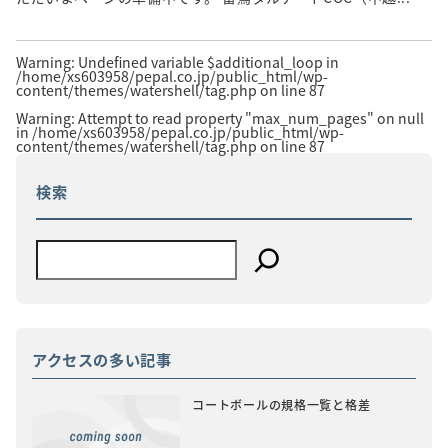
Warning
: Undefined variable $additional_loop in
/home/xs603958/pepal.co.jp/public_html/wp-
content/themes/watershell/tag.php
on line
87
Warning
: Attempt to read property "max_num_pages" on null
in
/home/xs603958/pepal.co.jp/public_html/wp-
content/themes/watershell/tag.php
on line
87
検索
アクセスの多い記事
コートボールの規格一覧と格差