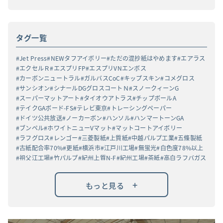
タグ一覧
Jet Press
NEWタフアイボリー
ただの混抄紙はやめます
エアラス
エクセルＲ
エスプリFP
エスプリVNエンボス
カーボンニュートラル
ガルバスCoC
キップスキン
コメグロス
サンシオン
シナールDGグロスコートＮ
スノークィーンG
スーパーマットアート
タイオウアトラス
チップボールA
テイクGAボード-FS
テレビ東京
トレーシングペーパー
ドイツ公共放送
ノーカーボン
ハンソル
ハンマートーンGA
ブンペル
ホワイトニューVマット
マットコートアイボリー
ラフグロス
レンゴー
三菱製紙
上質紙
中越パルプ工業
五條製紙
古紙配合率70%
更紙
横浜市
江戸川工場
無蛍光
白色度78%以上
祖父江工場
竹パルプ
紀州上質N-F
紀州工場
茶紙
高白ラフバガス
+
もっと見る