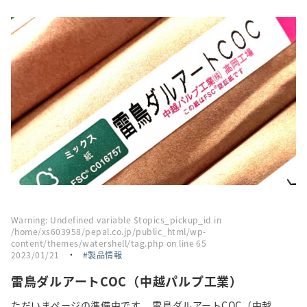
採用情報
トピックス
お問い合わせ・エントリー
SNSアカウント
Warning
: Undefined variable $topics_pickup_id in
/home/xs603958/pepal.co.jp/public_html/wp-
content/themes/watershell/tag.php
on line
65
2023/01/21
・
製品情報
雷鳥ダルアートCOC（中越パルプ工業）
ただいまページの準備中です。 雷鳥ダルアートCOC（中越...