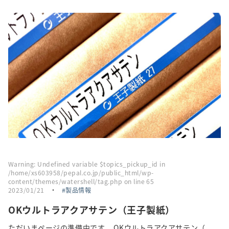
採用情報
トピックス
お問い合わせ・エントリー
SNSアカウント
Warning
: Undefined variable $topics_pickup_id in
/home/xs603958/pepal.co.jp/public_html/wp-
content/themes/watershell/tag.php
on line
65
2023/01/21
・
製品情報
OKウルトラアクアサテン（王子製紙）
ただいまページの準備中です。 OKウルトラアクアサテン（...