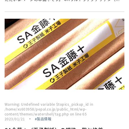
Warning
: Undefined variable $topics_pickup_id in
/home/xs603958/pepal.co.jp/public_html/wp-
content/themes/watershell/tag.php
on line
65
2023/01/21
・
製品情報