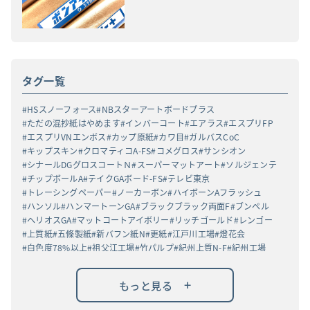
タグ一覧
HSスノーフォース
NBスターアートボードプラス
ただの混抄紙はやめます
インバーコート
エアラス
エスプリFP
エスプリVNエンボス
カップ原紙
カワ目
ガルバスCoC
キップスキン
クロマティコA-FS
コメグロス
サンシオン
シナールDGグロスコートＮ
スーパーマットアート
ソルジェンテ
チップボールA
テイクGAボード-FS
テレビ東京
トレーシングペーパー
ノーカーボン
ハイボーンAフラッシュ
ハンソル
ハンマートーンGA
ブラックブラック両面F
ブンペル
ヘリオスGA
マットコートアイボリー
リッチゴールド
レンゴー
上質紙
五條製紙
新バフン紙N
更紙
江戸川工場
燈花会
白色度78%以上
祖父江工場
竹パルプ
紀州上質N-F
紀州工場
高白ラフバガス
高級高白ケント紙
黒丸α
+
もっと見る