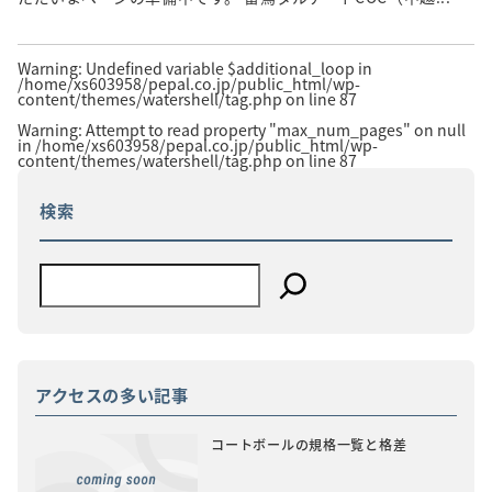
Warning
: Undefined variable $additional_loop in
/home/xs603958/pepal.co.jp/public_html/wp-
content/themes/watershell/tag.php
on line
87
Warning
: Attempt to read property "max_num_pages" on null
in
/home/xs603958/pepal.co.jp/public_html/wp-
content/themes/watershell/tag.php
on line
87
検索
アクセスの多い記事
コートボールの規格一覧と格差