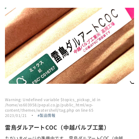
採用情報
トピックス
お問い合わせ・エントリー
SNSアカウント
Warning
: Undefined variable $topics_pickup_id in
/home/xs603958/pepal.co.jp/public_html/wp-
content/themes/watershell/tag.php
on line
65
2023/01/21
・
製品情報
雷鳥ダルアートCOC（中越パルプ工業）
ただいまページの準備中です。 雷鳥ダルアートCOC（中越...