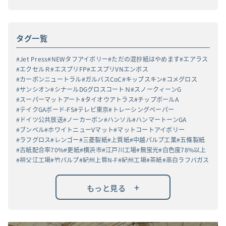
タグ一覧
Jet Press
NEWタフアイボリー
ただの混抄紙はやめます
エアラス
エクセルＲ
エスプリFP
エスプリVNエンボス
カーボンニュートラル
ガルバスCoC
キップスキン
コメグロス
サンシオン
シナールDGグロスコートＮ
スノークィーンG
スーパーマットアート
タイオウアトラス
チップボールA
テイクGAボード-FS
テレビ東京
トレーシングペーパー
ドイツ公共放送
ノーカーボン
ハンソル
ハンマートーンGA
ブンペル
ホワイトニューVマット
マットコートアイボリー
ラフグロス
レンゴー
三菱製紙
上質紙
中越パルプ工業
五條製紙
古紙配合率70%
更紙
横浜市
江戸川工場
無蛍光
白色度78%以上
祖父江工場
竹パルプ
紀州上質N-F
紀州工場
茶紙
高白ラフバガス
+
もっと見る