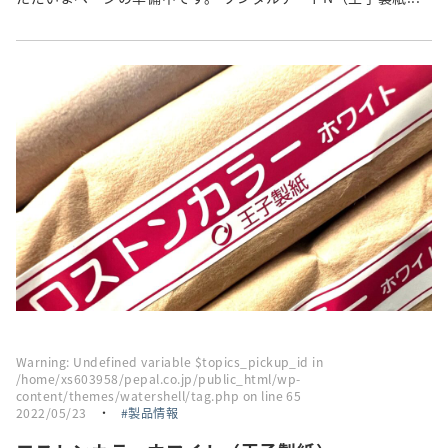
Warning
: Undefined variable $topics_pickup_id in
/home/xs603958/pepal.co.jp/public_html/wp-
content/themes/watershell/tag.php
on line
65
2022/05/23
・
製品情報