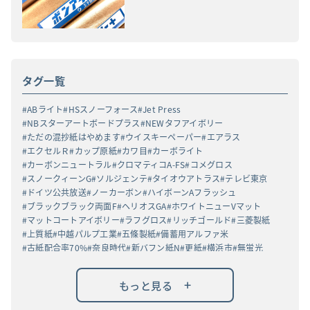
タグ一覧
ABライト
HSスノーフォース
Jet Press
NBスターアートボードプラス
NEWタフアイボリー
ただの混抄紙はやめます
ウイスキーペーパー
エアラス
エクセルＲ
カップ原紙
カワ目
カーボライト
カーボンニュートラル
クロマティコA-FS
コメグロス
スノークィーンG
ソルジェンテ
タイオウアトラス
テレビ東京
ドイツ公共放送
ノーカーボン
ハイボーンAフラッシュ
ブラックブラック両面F
ヘリオスGA
ホワイトニューVマット
マットコートアイボリー
ラフグロス
リッチゴールド
三菱製紙
上質紙
中越パルプ工業
五條製紙
備蓄用アルファ米
古紙配合率70%
奈良時代
新バフン紙N
更紙
横浜市
無蛍光
燈花会
祖父江工場
竹パルプ
紀州上質N-F
茶紙
黒丸α
+
もっと見る