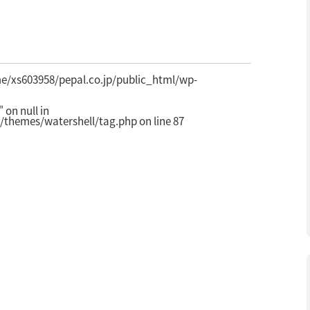
e/xs603958/pepal.co.jp/public_html/wp-
on null in
/themes/watershell/tag.php
on line
87