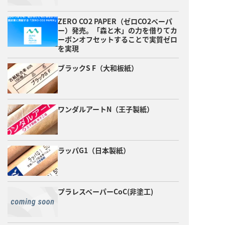
ZERO CO2 PAPER（ゼロCO2ペーパ
ー）発売。「森と木」の力を借りてカ
ーボンオフセットすることで実質ゼロ
を実現
ブラックS F（大和板紙）
ワンダルアートN（王子製紙）
ラッパG1（日本製紙）
プラレスペーパーCoC(非塗工)