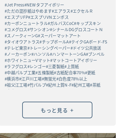
Jet Press
NEWタフアイボリー
ただの混抄紙はやめます
エアラス
エクセルＲ
エスプリFP
エスプリVNエンボス
カーボンニュートラル
ガルバスCoC
キップスキン
コメグロス
サンシオン
シナールDGグロスコートＮ
スノークィーンG
スーパーマットアート
タイオウアトラス
チップボールA
テイクGAボード-FS
テレビ東京
トレーシングペーパー
ドイツ公共放送
ノーカーボン
ハンソル
ハンマートーンGA
ブンペル
ホワイトニューVマット
マットコートアイボリー
ラフグロス
レンゴー
三菱製紙
上質紙
中越パルプ工業
五條製紙
古紙配合率70%
更紙
横浜市
江戸川工場
無蛍光
白色度78%以上
祖父江工場
竹パルプ
紀州上質N-F
紀州工場
茶紙
高白ラフバガス
+
もっと見る