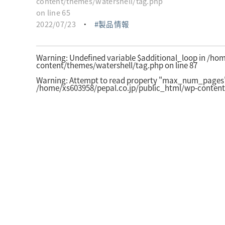
content/themes/watershell/tag.php
on line
65
2022/07/23
・
製品情報
Warning
: Undefined variable $additional_loop in
/hom
content/themes/watershell/tag.php
on line
87
Warning
: Attempt to read property "max_num_pages" 
/home/xs603958/pepal.co.jp/public_html/wp-content