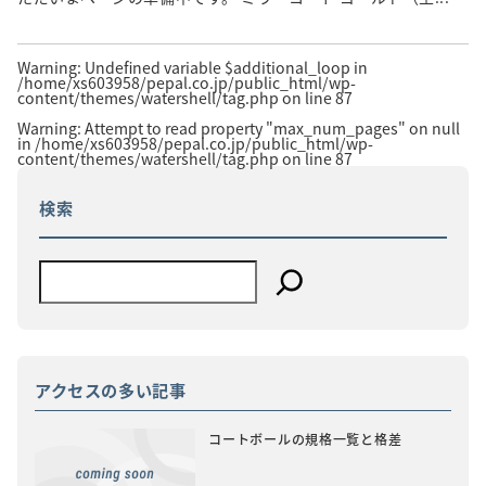
Warning
: Undefined variable $additional_loop in
/home/xs603958/pepal.co.jp/public_html/wp-
content/themes/watershell/tag.php
on line
87
Warning
: Attempt to read property "max_num_pages" on null
in
/home/xs603958/pepal.co.jp/public_html/wp-
content/themes/watershell/tag.php
on line
87
検索
アクセスの多い記事
コートボールの規格一覧と格差