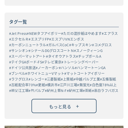
タグ一覧
Jet Press
NEWタフアイボリー
ただの混抄紙はやめます
エアラス
エクセルＲ
エスプリFP
エスプリVNエンボス
カーボンニュートラル
ガルバスCoC
キップスキン
コメグロス
サンシオン
シナールDGグロスコートＮ
スノークィーンG
スーパーマットアート
タイオウアトラス
チップボールA
テイクGAボード-FS
テレビ東京
トレーシングペーパー
ドイツ公共放送
ノーカーボン
ハンソル
ハンマートーンGA
ブンペル
ホワイトニューVマット
マットコートアイボリー
ラフグロス
レンゴー
三菱製紙
上質紙
中越パルプ工業
五條製紙
古紙配合率70%
更紙
横浜市
江戸川工場
無蛍光
白色度78%以上
祖父江工場
竹パルプ
紀州上質N-F
紀州工場
茶紙
高白ラフバガス
+
もっと見る