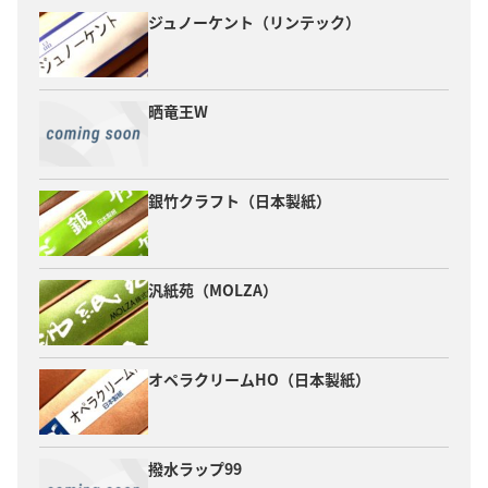
ジュノーケント（リンテック）
晒竜王W
銀竹クラフト（日本製紙）
汎紙苑（MOLZA）
オペラクリームHO（日本製紙）
撥水ラップ99