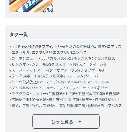
タグ一覧
Jet Press
NEWタフアイボリー
ただの混抄紙はやめます
エアラス
エクセルＲ
エスプリFP
エスプリVNエンボス
カーボンニュートラル
ガルバスCoC
キップスキン
コメグロス
サンシオン
シナールDGグロスコートＮ
スノークィーンG
スーパーマットアート
タイオウアトラス
チップボールA
テイクGAボード-FS
テレビ東京
トレーシングペーパー
ドイツ公共放送
ノーカーボン
ハンソル
ハンマートーンGA
ブンペル
ホワイトニューVマット
マットコートアイボリー
ラフグロス
レンゴー
三菱製紙
上質紙
中越パルプ工業
五條製紙
古紙配合率70%
更紙
横浜市
江戸川工場
無蛍光
白色度78%以上
祖父江工場
竹パルプ
紀州上質N-F
紀州工場
茶紙
高白ラフバガス
+
もっと見る