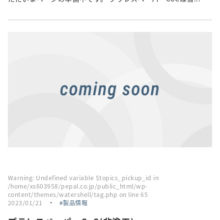
Warning
: Undefined variable $topics_pickup_id in
/home/xs603958/pepal.co.jp/public_html/wp-
content/themes/watershell/tag.php
on line
65
2023/01/21
・
製品情報