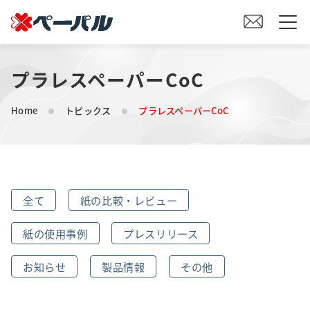
プラレスペーパーCoC
HOME
Home
トピックス
プラレスペーパーCoC
初めての方へ
紙の仕入れをご検討の方へ
全て
紙の比較・レビュー
オリジナル素材製造をご検討の方へ
紙の使用事例
プレスリリース
会社案内
お知らせ
製品情報
その他
事業内容