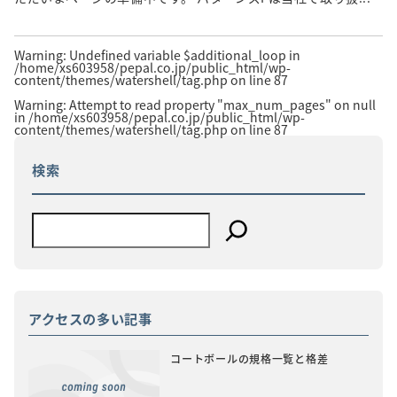
Warning
: Undefined variable $additional_loop in
/home/xs603958/pepal.co.jp/public_html/wp-
content/themes/watershell/tag.php
on line
87
Warning
: Attempt to read property "max_num_pages" on null
in
/home/xs603958/pepal.co.jp/public_html/wp-
content/themes/watershell/tag.php
on line
87
検索
アクセスの多い記事
コートボールの規格一覧と格差