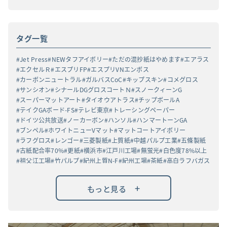
タグ一覧
Jet Press
NEWタフアイボリー
ただの混抄紙はやめます
エアラス
エクセルＲ
エスプリFP
エスプリVNエンボス
カーボンニュートラル
ガルバスCoC
キップスキン
コメグロス
サンシオン
シナールDGグロスコートＮ
スノークィーンG
スーパーマットアート
タイオウアトラス
チップボールA
テイクGAボード-FS
テレビ東京
トレーシングペーパー
ドイツ公共放送
ノーカーボン
ハンソル
ハンマートーンGA
ブンペル
ホワイトニューVマット
マットコートアイボリー
ラフグロス
レンゴー
三菱製紙
上質紙
中越パルプ工業
五條製紙
古紙配合率70%
更紙
横浜市
江戸川工場
無蛍光
白色度78%以上
祖父江工場
竹パルプ
紀州上質N-F
紀州工場
茶紙
高白ラフバガス
+
もっと見る